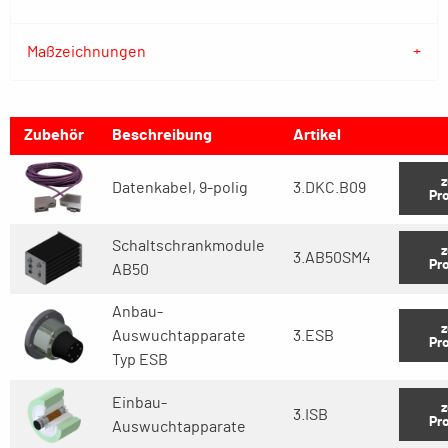
Maßzeichnungen
Zubehör
Beschreibung
Artikel
Datenkabel, 9-polig
3.DKC.B09
Pr
Schaltschrankmodule
3.AB50SM4
Pr
AB50
Anbau-
Auswuchtapparate
3.ESB
Pr
Typ ESB
Einbau-
3.ISB
Pr
Auswuchtapparate