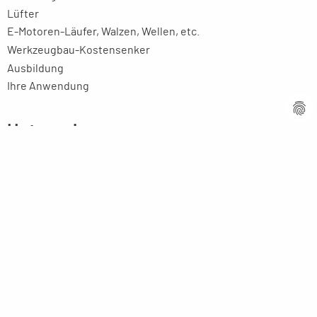
Lüfter
E-Motoren-Läufer, Walzen, Wellen, etc.
Werkzeugbau-Kostensenker
Ausbildung
Ihre Anwendung
Unternehmen
Firmenprofil
Kompetenz
Innovative Technik
Ansprechpartner
Partner weltweit
Stellenangebote
Aktuelles
Imagebroschüre
Rechtliches