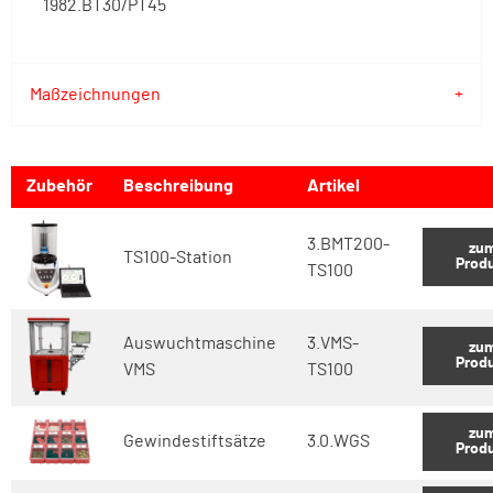
1982.BT30/PT45
Maßzeichnungen
Zubehör
Beschreibung
Artikel
3.BMT200-
zu
TS100-Station
Prod
TS100
Auswuchtmaschine
3.VMS-
zu
Prod
VMS
TS100
zu
Gewindestiftsätze
3.0.WGS
Prod