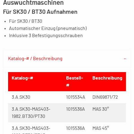
Auswuchtmaschinen
Für SK30 / BT30 Aufnahmen
Für SK30 / BT30
Automatischer Einzug (pneumatisch)
Inklusive 3 Befestigungsschrauben
Katalog-# / Beschreibung
Katalog-#
Bestell-
Beschreibung
#
3.A.SK30
1015534A
DIN69871/72
3.A.SK30-MAS403-
1015536A
MAS 30°
1982.BT30/PT30
3.A.SK30-MAS403-
1015536A
MAS 45°