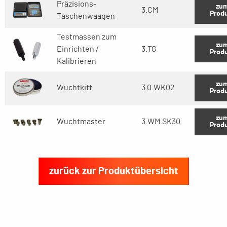
Präzisions-
zu
3.CM
Prod
Taschenwaagen
Testmassen zum
zu
Einrichten /
3.TG
Prod
Kalibrieren
zu
Wuchtkitt
3.0.WK02
Prod
zu
Wuchtmaster
3.WM.SK30
Prod
zurück zur Produktübersicht