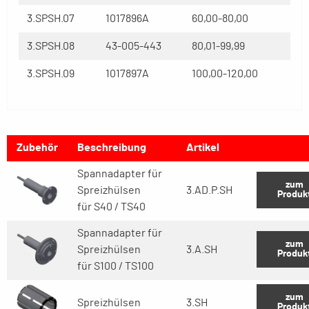
3.SPSH.07
1017896A
60,00-80,00
3.SPSH.08
43-005-443
80,01-99,99
3.SPSH.09
1017897A
100,00-120,00
Zubehör
Beschreibung
Artikel
Spannadapter für
zum
Spreizhülsen
3.AD.P.SH
Produk
für S40 / TS40
Spannadapter für
zum
Spreizhülsen
3.A.SH
Produk
für S100 / TS100
zum
Spreizhülsen
3.SH
Produk