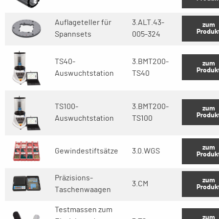
Auflageteller für
3.ALT.43-
zum
Produk
Spannsets
005-324
TS40-
3.BMT200-
zum
Produk
Auswuchtstation
TS40
TS100-
3.BMT200-
zum
Produk
Auswuchtstation
TS100
zum
Gewindestiftsätze
3.0.WGS
Produk
Präzisions-
zum
3.CM
Produk
Taschenwaagen
Testmassen zum
zum