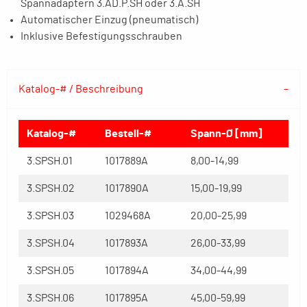
Spannadaptern 3.AD.P.SH oder 3.A.SH
Automatischer Einzug (pneumatisch)
Inklusive Befestigungsschrauben
Katalog-# / Beschreibung
Katalog-#
Bestell-#
Spann-Ø [mm]
3.SPSH.01
1017889A
8,00-14,99
3.SPSH.02
1017890A
15,00-19,99
3.SPSH.03
1029468A
20,00-25,99
3.SPSH.04
1017893A
26,00-33,99
3.SPSH.05
1017894A
34,00-44,99
3.SPSH.06
1017895A
45,00-59,99